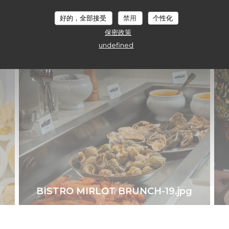
好的，全部接受
禁用
个性化
brunch bistro mirlot-13.jpg
保密政策
© Buffet salé
undefined
BISTRO MIRLOT BRUNCH-19.jpg