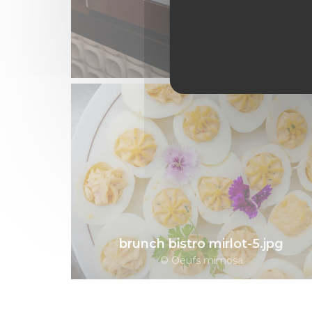
brunch bistro mirlot-5.jpg
© Oeufs mimosa