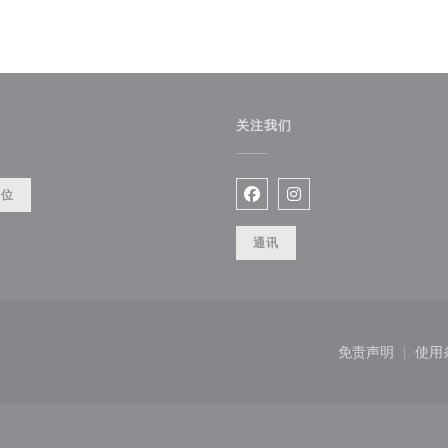
关注我们
餐位
Facebook ((在新窗口中打开
Instagram ((在新
通讯
在新窗口中打开))
免责声明
使用
((在新窗口