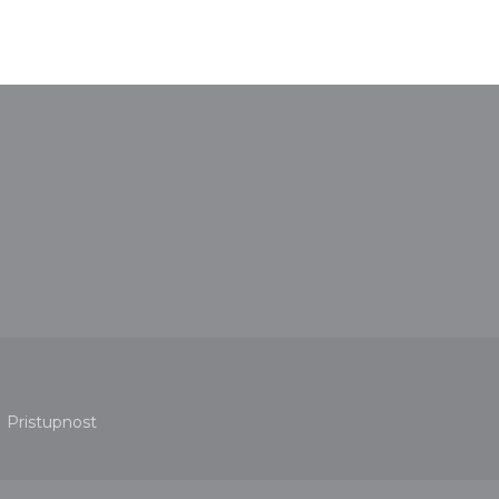
novém okně))
 se v novém okně))
Pristupnost
v novém okně))
((otevře se v novém okně))