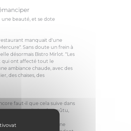
s'émanciper
t une beauté, et se dote
e restaurant manquait d'une
u Mercure". Sans doute un frein à
le désormais Bistro Mirlot. "Les
x qui ont affecté tout le
s une ambiance chaude, avec des
r, des chaises, des
ncore faut-il que cela suive dans
 veux que ce soit simple, goûtu,
e bistro à "la cuisine
ervie avec des frites et une
tivovat