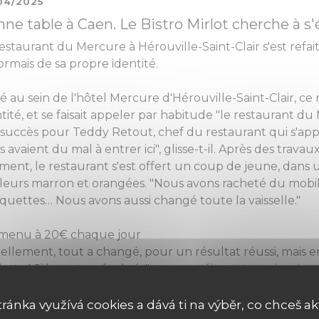
04/2025
ne table à Caen. Le Bistro Mirlot cherche à 
estaurant du Mercure à Hérouville-Saint-Clair s'est refai
rmais de sa propre identité.
é au sein de l'hôtel Mercure d'Hérouville-Saint-Clair, c
tité, et se faisait appeler par habitude "le restaurant d
succès pour Teddy Retout, chef du restaurant qui s'appel
 avaient du mal à entrer ici", glisse-t-il. Après des travau
iment, le restaurant s'est offert un coup de jeune, dan
leurs marron et orangées. "Nous avons racheté du mobilie
quettes… Nous avons aussi changé toute la vaisselle."
menu à 20€ chaque jour
ellement, tout a changé, pour un résultat réussi, mais e
siette ! Si la carte a évolué, "nous ne réinventons rien, je
cace, avec un dressage harmonieux", me glisse le chef de c
ditionnelle". Un menu du jour, avec une hampe de bœuf s
tránka využívá cookies a dává ti na výběr, co chceš ak