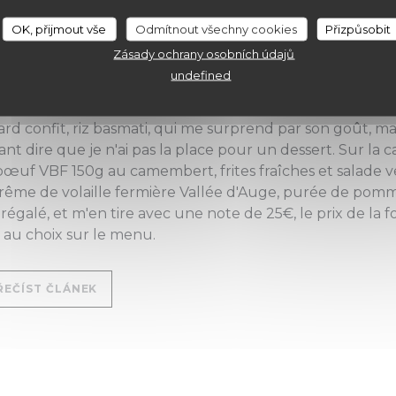
ce au poivre et un gâteau à l'ananas, est proposé au pri
ire par d'autres suggestions sur la carte. En entrée, ce 
OK, přijmout vše
Odmítnout všechny cookies
Přizpůsobit
vêque AOC, sauce au cidre de Bayeux. Le goût du fromag
Zásady ochrany osobních údajů
ompagné de fines lamelles de pommes, incontournables i
undefined
st une très bonne mise en bouche avant de passer au plat
rd confit, riz basmati, qui me surprend par son goût, mai
nt dire que je n'ai pas la place pour un dessert. Sur la 
bœuf VBF 150g au camembert, frites fraîches et salade 
rême de volaille fermière Vallée d'Auge, purée de pomme
 régalé, et m'en tire avec une note de 25€, le prix de la
 au choix sur le menu.
((OTEVŘE SE V NOVÉM OKNĚ))
ŘEČÍST ČLÁNEK