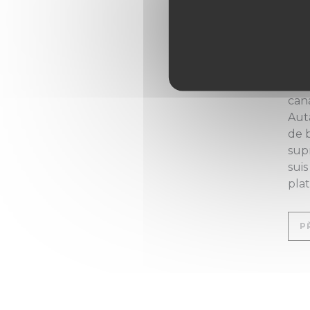
sau
sédu
l'E
acc
C'e
cana
Auta
de 
sup
suis
plat
P