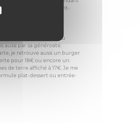
x de 20€. Je me laisse cependant
sera un croustillant de Pont-
e est bien présent,
ci.
. Ce sera un chou farci au
s aussi par sa générosité.
carte, je retrouve aussi un burger
verte pour 18€ ou encore un
s de terre affiché à 17€. Je me
 formule plat-dessert ou entrée-