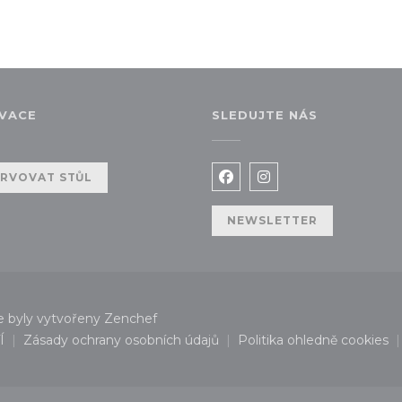
VACE
SLEDUJTE NÁS
RVOVAT STŮL
Facebook ((otevře se v 
Instagram ((otevře
NEWSLETTER
((otevře se v novém okně))
e byly vytvořeny
Zenchef
Í
Zásady ochrany osobních údajů
Politika ohledně cookies
 se v novém okně))
((otevře se v novém okně))
((otevře se 