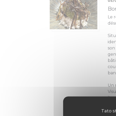
05/
Bon
Le r
déso
Situ
iden
son 
gens
bât
cou
ban
Un 
Visu
l'as
effi
tra
Tato s