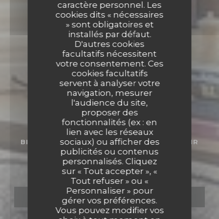
caractère personnel. Les
cookies dits « nécessaires
» sont obligatoires et
installés par défaut.
D'autres cookies
facultatifs nécessitent
votre consentement. Ces
cookies facultatifs
servent à analyser votre
navigation, mesurer
l'audience du site,
proposer des
fonctionnalités (ex : en
lien avec les réseaux
sociaux) ou afficher des
BISTRONOMIQUE
•
HÉROUVILLE-SAINT-CLAIR
publicités ou contenus
Bistro Mirlot
personnalisés. Cliquez
sur « Tout accepter », «
Tout refuser » ou «
Personnaliser » pour
RÉSERVER
gérer vos préférences.
Vous pouvez modifier vos