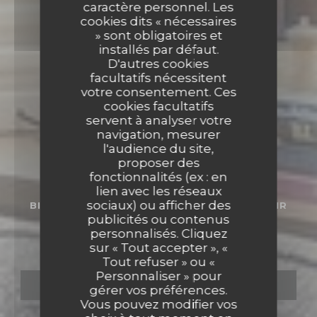
caractère personnel. Les
cookies dits « nécessaires
» sont obligatoires et
installés par défaut.
D'autres cookies
facultatifs nécessitent
votre consentement. Ces
cookies facultatifs
servent à analyser votre
navigation, mesurer
l'audience du site,
proposer des
fonctionnalités (ex : en
lien avec les réseaux
sociaux) ou afficher des
BISTRONOMIQUE
•
HÉROUVILLE-SAINT-CLAIR
publicités ou contenus
Bistro Mirlot
personnalisés. Cliquez
sur « Tout accepter », «
Tout refuser » ou «
Personnaliser » pour
RÉSERVER
gérer vos préférences.
Vous pouvez modifier vos