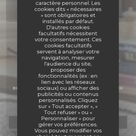
caractère personnel. Les
cookies dits « nécessaires
» sont obligatoires et
installés par défaut.
D'autres cookies
facultatifs nécessitent
votre consentement. Ces
cookies facultatifs
servent à analyser votre
navigation, mesurer
l'audience du site,
proposer des
fonctionnalités (ex : en
lien avec les réseaux
sociaux) ou afficher des
BISTRONOMIQUE
•
HÉROUVILLE-SAINT-CLAIR
publicités ou contenus
Bistro Mirlot
personnalisés. Cliquez
sur « Tout accepter », «
Tout refuser » ou «
Personnaliser » pour
RÉSERVER
gérer vos préférences.
Vous pouvez modifier vos